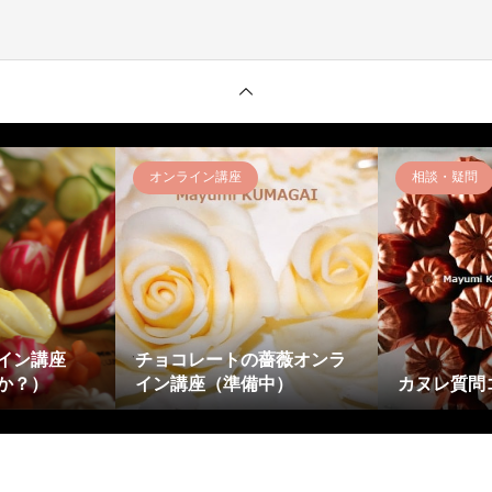
オンライン講座
相談・疑問
イン講座
チョコレートの薔薇オンラ
か？）
イン講座（準備中）
カヌレ質問