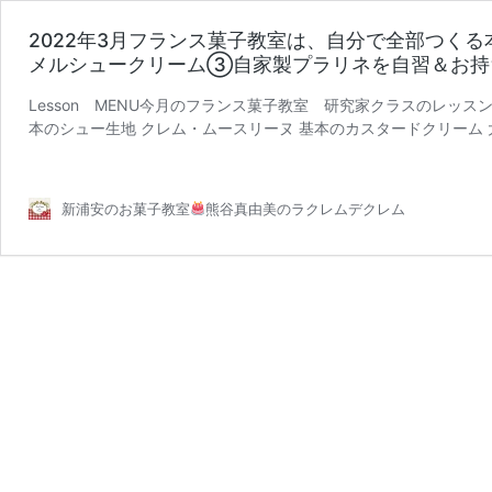
2022年3月フランス菓子教室は、自分で全部つく
メルシュークリーム③自家製プラリネを自習＆お持
Lesson MENU今月のフランス菓子教室 研究家クラスのレッス
本のシュー生地 クレム・ムースリーヌ 基本のカスタードクリーム
2022
り フランス …
続きを読む
年
3
新浦安のお菓子教室
熊谷真由美のラクレムデクレム
月
フ
ラ
ン
ス
菓
子
教
室
は、
自
分