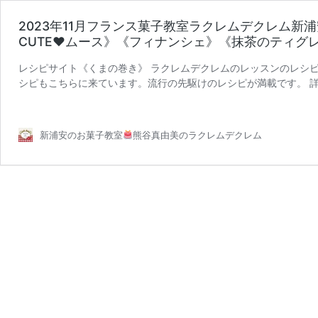
2023年11月フランス菓子教室ラクレムデクレム新
CUTE♥ムース》《フィナンシェ》《抹茶のティグ
レシピサイト《くまの巻き》 ラクレムデクレムのレッスンのレシ
シピもこちらに来ています。流行の先駆けのレシピが満載です。 詳
2023
系・・・お仕事モードはてきぱ …
続きを読む
年
11
新浦安のお菓子教室
熊谷真由美のラクレムデクレム
月
フ
ラ
ン
ス
菓
子
教
室
ラ
ク
レ