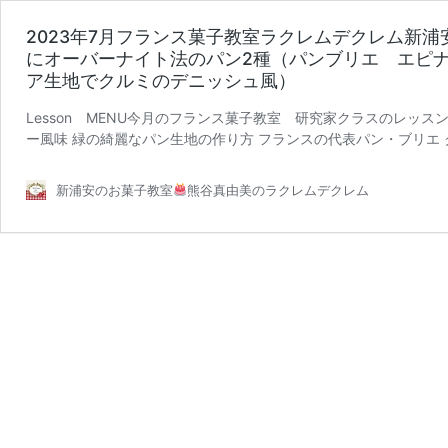
2023年7月フランス菓子教室ラクレムデクレム新
にオーバーナイト法のパン2種（パンブリエ エピ
ア生地でクルミのデニッシュ風）
Lesson MENU今月のフランス菓子教室 研究家クラスのレッ
ー風味 緑の綺麗なパン生地の作り方 フランスの代表パン・ブリエ 
2023
おひとり粉 …
続きを読む
年
新浦安のお菓子教室
熊谷真由美のラクレムデクレム
7
月
フ
ラ
ン
ス
菓
子
教
室
ラ
ク