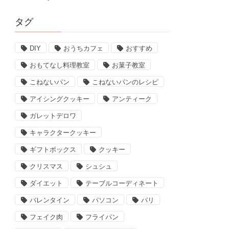
タグ
DIY
おうちカフェ
おすすめ
おもてなし料理教室
お菓子教室
こねないパン
こねないパンのレシピ
アイシングクッキー
アンティーク
ガレットデロワ
キャラクタークッキー
ギフトボックス
クッキー
クリスマス
シュシュ
ダイエット
テーブルコーディネート
バレンタイン
パソコン
パリ
フェイク肉
フライパン