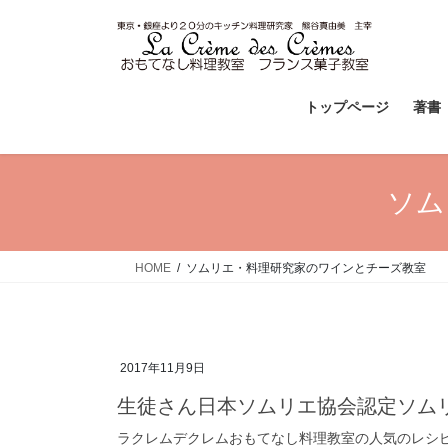
コ
ナ
ン
ビ
テ
ゲ
ン
ー
ツ
シ
トップページ
著書
へ
ョ
ス
ン
キ
に
ソム
ッ
移
プ
動
HOME
ソムリエ・料理研究家のワインとチーズ教室
2017年11月9日
生徒さん日本ソムリエ協会認定ソム
ラクレムデクレムおもてなし料理教室の人気のレシ