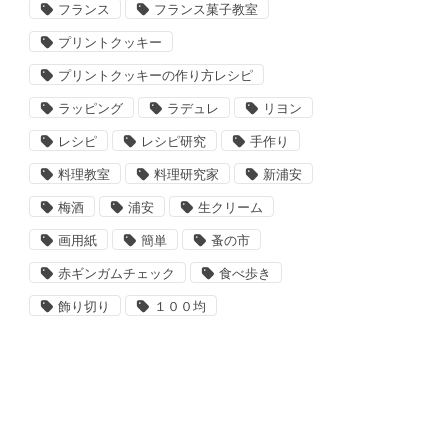
フランス
フランス菓子教室
プリントクッキー
プリントクッキーの作り方レシピ
ラッピング
ラデュレ
リヨン
レシピ
レシピ研究
手作り
料理教室
料理研究家
新浦安
梅酒
浦安
生クリーム
画用紙
簡単
蚤の市
赤ギンガムチェック
食べ歩き
飾り切り
１００均