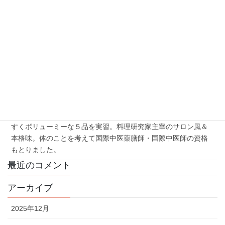
2026年12月おもてなし料理教室は中華エスニック。計5品実
習。各ジャンルのシェフに教わった本格味を調味料もミニマム
に家庭で負担なくつくりやすくしたオリジナルレシピだから、
毎日レストランの味を楽しめます♪
2026年11月おもてなし料理教室はクリスマスのフレンチイタリ
アン。実習式で5品。包丁の持ち方からテーブルコーディネイト
まで。ソムリエ視点のワイン選びも身につく。少人数制サロン
風。１日体験随時受付中。
2026年10月おもてなし料理教室は秋の和食、おうちでつくりや
すくボリューミーな５品を実習。料理研究家主宰のサロン風＆
本格味。体のことを考えて国際中医薬膳師・国際中医師の資格
もとりました。
最近のコメント
アーカイブ
2025年12月