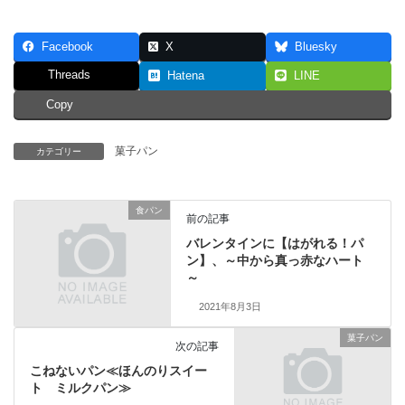
Facebook
X
Bluesky
Threads
Hatena
LINE
Copy
菓子パン
カテゴリー
食パン
前の記事
バレンタインに【はがれる！パ
ン】、～中から真っ赤なハート
～
2021年8月3日
菓子パン
次の記事
こねないパン≪ほんのりスイー
ト ミルクパン≫