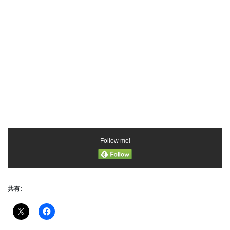
講座一覧
入会金無料の単発講座のお料理教室やお菓子教室はこちら。
詳細をみる
Follow me!
共有: