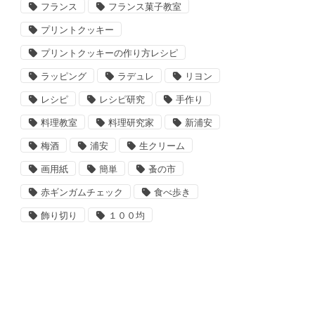
フランス
フランス菓子教室
プリントクッキー
プリントクッキーの作り方レシピ
ラッピング
ラデュレ
リヨン
レシピ
レシピ研究
手作り
料理教室
料理研究家
新浦安
梅酒
浦安
生クリーム
画用紙
簡単
蚤の市
赤ギンガムチェック
食べ歩き
飾り切り
１００均