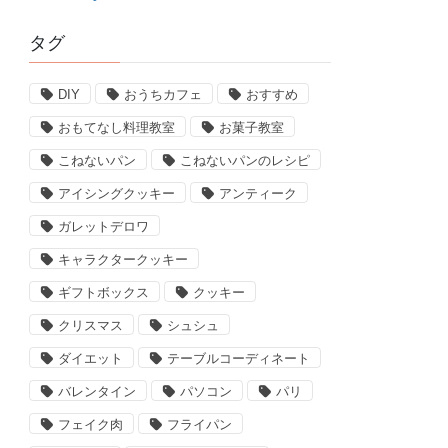
タグ
DIY
おうちカフェ
おすすめ
おもてなし料理教室
お菓子教室
こねないパン
こねないパンのレシピ
アイシングクッキー
アンティーク
ガレットデロワ
キャラクタークッキー
ギフトボックス
クッキー
クリスマス
シュシュ
ダイエット
テーブルコーディネート
バレンタイン
パソコン
パリ
フェイク肉
フライパン