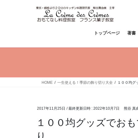
コ
ナ
ン
ビ
テ
ゲ
ン
ー
ツ
シ
トップページ
著書
へ
ョ
ス
ン
キ
に
ッ
移
プ
動
HOME
一生使える！季節の飾り切り大全
１００均グ
2017年11月25日
/ 最終更新日時 :
2022年10月7日
熊谷 真
１００均グッズでおも
り