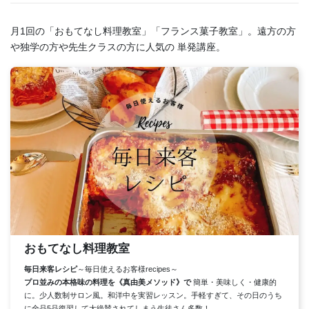
月1回の「おもてなし料理教室」「フランス菓子教室」。遠方の方
や独学の方や先生クラスの方に人気の 単発講座。
おもてなし料理教室
毎日来客レシピ
～毎日使えるお客様recipes～
プロ並みの本格味の料理を《真由美メソッド》で
簡単・美味しく・健康的
に。少人数制サロン風。和洋中を実習レッスン。手軽すぎて、その日のうち
に全品5品復習して大絶賛されてしまう生徒さん多数！