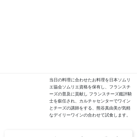
て国際中医師の資格を取得。すぐに使える
漢方・薬膳の基本を暗記できるまで繰り返
しています。
ワインの合わせ方
当日の料理に合わせたお料理を日本ソムリ
エ協会ソムリエ資格を保有し、フランスチ
ーズの普及に貢献し フランスチーズ鑑評騎
士を叙任され、カルチャセンターでワイン
とチーズの講師をする、熊谷真由美が気軽
なデイリーワインの合わせて試食します。