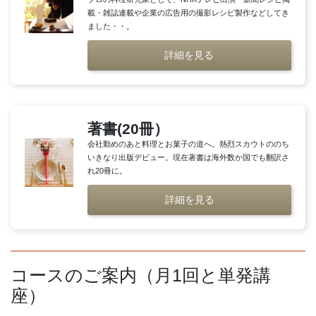
載・雑誌連載や企業の広告用の撮影レシピ製作などしてき
ました・・。
詳細を見る
著書(20冊）
会社勤めのあと料理とお菓子の道へ。熱烈スカウトののち
いきなり出版デビュー。現在著書は海外数か国でも翻訳さ
れ20冊に。
詳細を見る
コースのご案内（月1回と単発講
座）