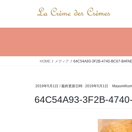
コ
ナ
ン
ビ
テ
ゲ
ン
ー
ツ
シ
へ
ョ
ス
ン
キ
に
ッ
移
HOME
メディア
64C54A93-3F2B-4740-BC67-B4FA
プ
動
2019年5月1日
/ 最終更新日時 :
2019年5月1日
MayumiKum
64C54A93-3F2B-4740