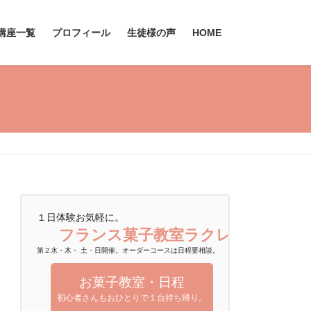
講座一覧
プロフィール
生徒様の声
HOME
１日体験お気軽に。
フランス菓子教室ラクレムデクレ
第２水・木・ 土・日開催。オーダーコースは日程要相談。
お菓子教室・日程
初心者さんもおひとりで１台持ち帰り。