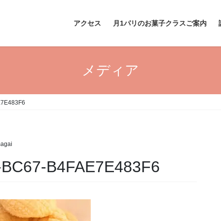
アクセス
月1パリのお菓子クラスご案内
メディア
E7E483F6
agai
-BC67-B4FAE7E483F6