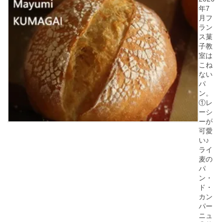
年7
月フ
ラン
ス菓
子教
室は
こね
ない
パ
ン。
①レ
ーシ
ーが
可愛
い♪
ライ
麦の
パ
ン・
ド・
カン
パー
ニュ