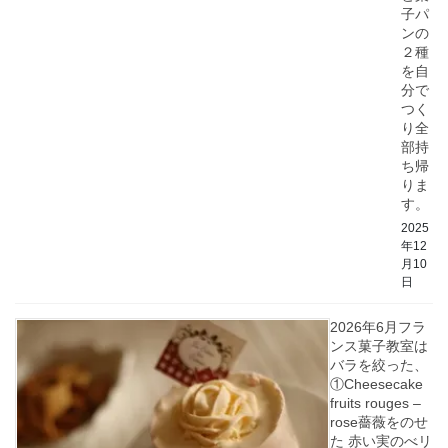
子パ
ンの
２種
を自
分で
つく
り全
部持
ち帰
りま
す。
2025
年12
月10
日
2026年6月フラ
ンス菓子教室は
バラを絞った、
①Cheesecake
fruits rouges –
rose薔薇をのせ
た 赤い実のべリ