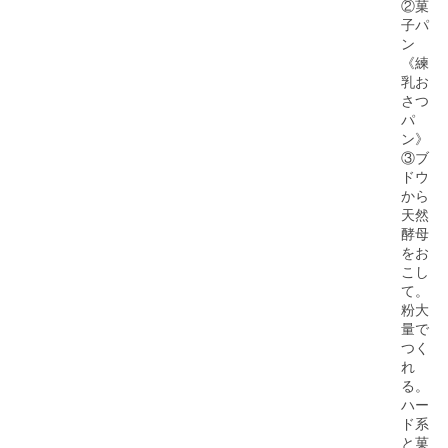
②菓
子パ
ン
《練
乳お
さつ
パ
ン》
③ブ
ドウ
から
天然
酵母
をお
こし
て。
粉大
量で
つく
れ
る。
ハー
ド系
と菓