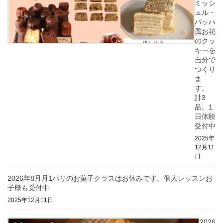
ミッシ
ェル・
バッハ
風お花
のクッ
キーを
自分で
つくり
ま
す。
計3
品。1
日体験
受付中
2025年
12月11
日
2026年8月月1パリのお菓子クラスはお休みです。個人レッスンお
子様も受付中
2025年12月11日
2026