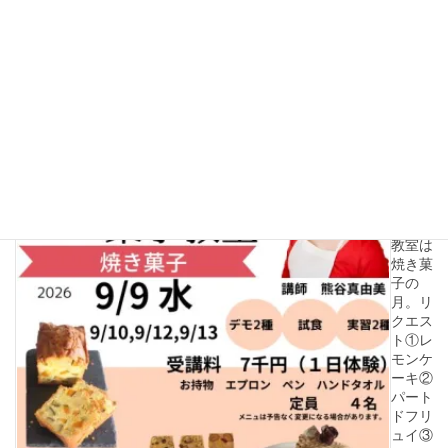
がで
きま
す
2025
年12
月12
日
2026
年9月
フラン
ス菓子
教室は
焼き菓
子の
月。リ
クエス
ト①レ
モンケ
ーキ②
パート
ドフリ
ュイ③