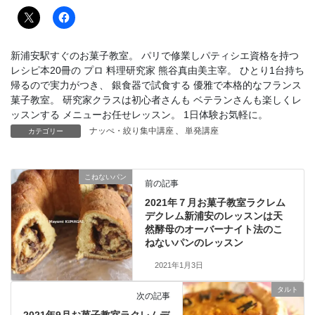
新浦安駅すぐのお菓子教室。 パリで修業しパティシエ資格を持つ
レシピ本20冊の プロ 料理研究家 熊谷真由美主宰。 ひとり1台持ち
帰るので実力がつき、 銀食器で試食する 優雅で本格的なフランス
菓子教室。 研究家クラスは初心者さんも ベテランさんも楽しくレ
ッスンする メニューお任せレッスン。 1日体験お気軽に。
ナッぺ・絞り集中講座
、
単発講座
カテゴリー
こねないパン
前の記事
2021年７月お菓子教室ラクレム
デクレム新浦安のレッスンは天
然酵母のオーバーナイト法のこ
ねないパンのレッスン
2021年1月3日
タルト
次の記事