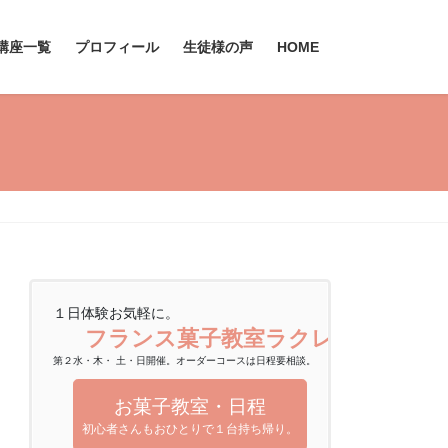
講座一覧
プロフィール
生徒様の声
HOME
１日体験お気軽に。
フランス菓子教室ラクレムデクレ
第２水・木・ 土・日開催。オーダーコースは日程要相談。
お菓子教室・日程
初心者さんもおひとりで１台持ち帰り。