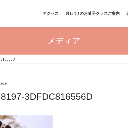
アクセス
月1パリのお菓子クラスご案内
メディア
C816556D
agai
-8197-3DFDC816556D