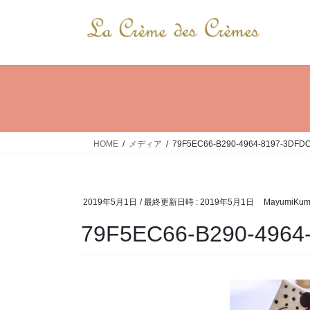
コ
ナ
ン
ビ
テ
ゲ
ン
ー
ツ
シ
へ
ョ
ス
ン
キ
に
ッ
移
HOME
メディア
79F5EC66-B290-4964-8197-3DFD
プ
動
2019年5月1日
/ 最終更新日時 :
2019年5月1日
MayumiKum
79F5EC66-B290-4964