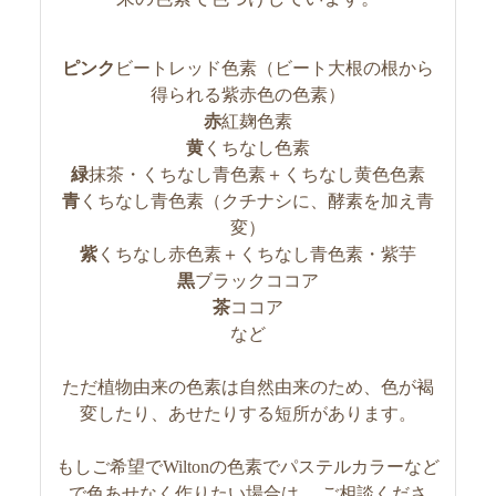
ピンク
ビートレッド色素（ビート大根の根から
得られる紫赤色の色素）
赤
紅麹色素
黄
くちなし色素
緑
抹茶・くちなし青色素＋くちなし黄色色素
青
くちなし青色素（クチナシに、酵素を加え青
変）
紫
くちなし赤色素＋くちなし青色素・紫芋
黒
ブラックココア
茶
ココア
など
ただ植物由来の色素は自然由来のため、色が褐
変したり、あせたりする短所があります。
もしご希望でWiltonの色素でパステルカラーなど
で色あせなく作りたい場合は、 ご相談くださ