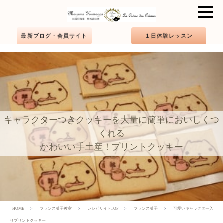
最新ブログ・会員サイト
１日体験レッスン
キャラクターつきクッキーを大量に簡単においしくつ
くれる
かわいい手土産！プリントクッキー
HOME
フランス菓子教室
レシピサイトTOP
フランス菓子
可愛いキャラクター入
りプリントクッキー