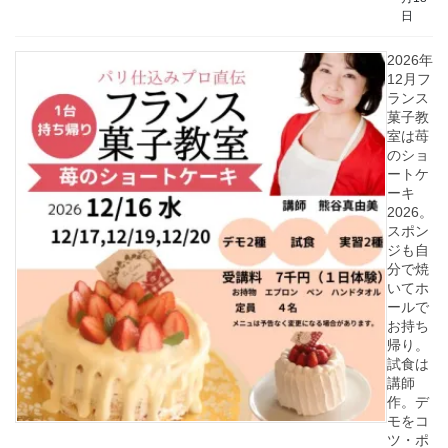
日
2026年
12月フ
ランス
菓子教
室は苺
のショ
ートケ
ーキ
2026。
スポン
ジも自
分で焼
いてホ
ールで
お持ち
帰り。
試食は
講師
作。デ
モをコ
ツ・ポ