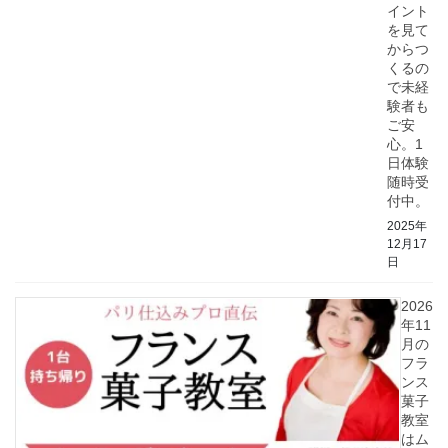
イント
を見て
からつ
くるの
で未経
験者も
ご安
心。1
日体験
随時受
付中。
2025年
12月17
日
2026
年11
月の
フラ
ンス
菓子
教室
はム