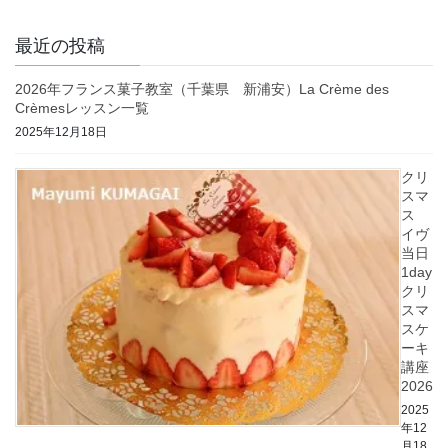
最近の投稿
2026年フランス菓子教室（千葉県 新浦安）La Crème des
Crèmesレッスン一覧
2025年12月18日
クリ
スマ
ス
イヴ
当日
1day
クリ
スマ
スケ
ーキ
講座
2026
2025
年12
月18