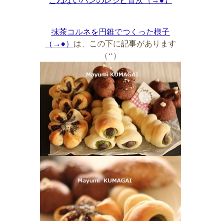
こねないパンのレシピ目次（→●）
抹茶コルネを円錐でつくった様子
（→●）
は、この下に記事があります
（‘‘）