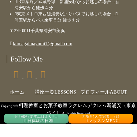
JR京葉線／武蔵野線 新浦安駅からお越しの場合…新
浦安駅から徒歩４分
東京メトロ東西線浦安駅よりバスでお越しの場合…
浦安駅からバス乗車５分 徒歩１分
〒279-0011千葉県浦安市美浜
kumagaimayumi1@gmail.com
Follow Me
ホーム
講座一覧
LESSONS
プロフィール
ABOUT
料理教室とお菓子教室ラクレムデクレム新浦安（東京
Copyright©
ベイ）
All Rights Reserved.
月1回第2水木土日より1日
デモ＆1人で実習 2品
《Web Design:Template-Party》
1日体験の日程
レッスンMENU
↑