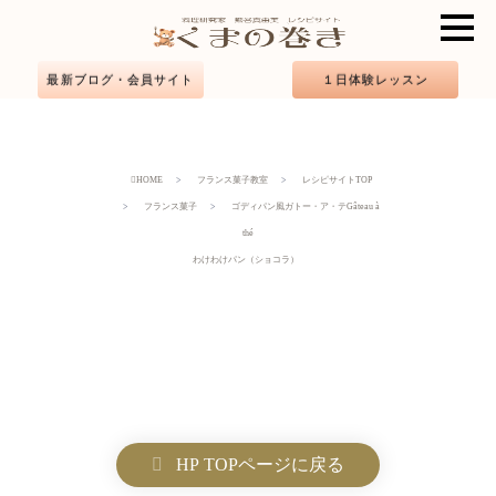
最新ブログ・会員サイト
１日体験レッスン
HOME
フランス菓子教室
レシピサイトTOP
フランス菓子
ゴディパン風ガトー・ア・テGâteau à
thé
わけわけパン（ショコラ）
HP TOPページに戻る