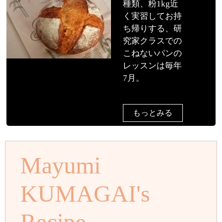
種類、粉1kg近
く実習してお持
ち帰りする、研
究家クラスでの
こねないパンの
レッスンは毎年
7月。
もっとみる
Mayumi
KUMAGAI's
Recipe...