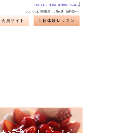
お問い合わせ
運営者
採用情報
法人様へ
おもてなし料理教室 １日体験 随時受付中
・会員サイト
１日体験レッスン