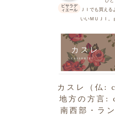
ひと
ピサラデ
ＪＩでも買える
ィエール
いいＭＵＪＩ。
カスレ
cassoulet
カスレ（仏: c
地方の方言: 
南西部・ラ