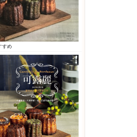
すすめ
カヌレ（韓国語）
NEW
東書院
ランスの郷土菓子の本
本語
ISBN9784528021082
2016/09