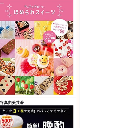
2016/08
ほめられスイーツ
谷真由美
共著
16/09
和出版
リントクッキーとデコロールケーキの特
編集本