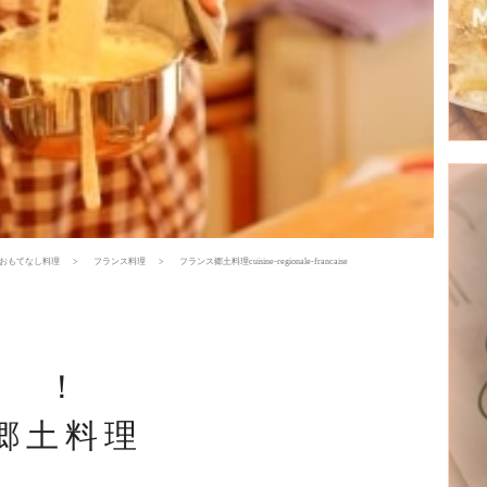
おもてなし料理
フランス料理
フランス郷土料理cuisine-regionale-francaise
！
郷土料理