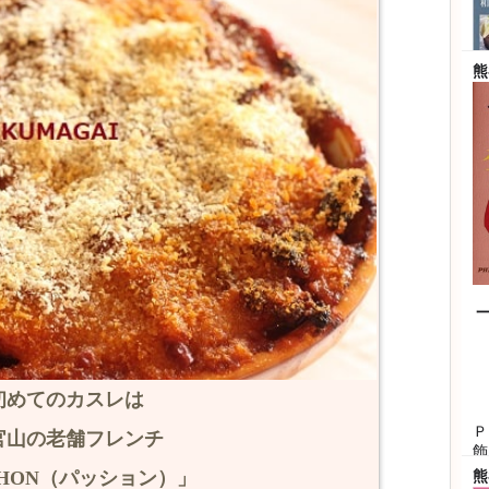
熊
日
フ
日
初めてのカスレは
Ｐ
官山の老舗フレンチ
飾
日
CHON（パッション）」
熊