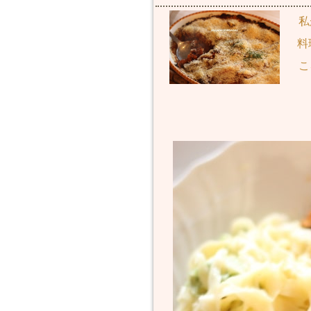
私
料
こ