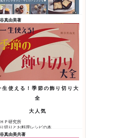
谷真由美
著
カヌレ
東書院
ランスの郷土菓子の本
本語
ISBN9784528021082
2016/09
一生使える！季節の飾り切り大
全
大人気
ＨＰ研究所
り切りとお料理レシピの本
本語
ISBN978-4-569-83318-7
谷真由美
共著