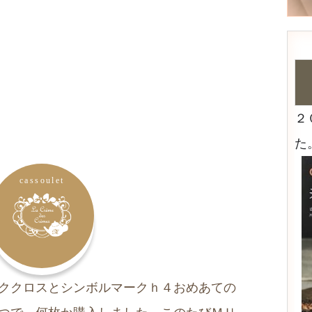
２
た
cassoulet
ククロスとシンボルマークｈ４おめあての