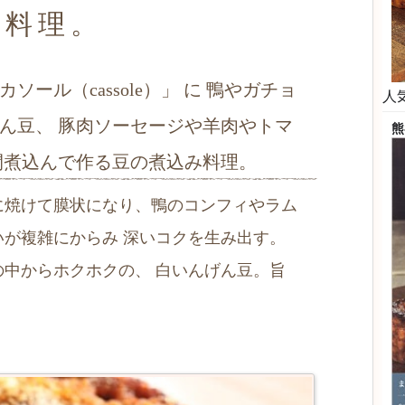
料理。
ール（cassole）」 に 鴨やガチョ
人
ん豆、 豚肉ソーセージや羊肉やトマ
熊
日
間煮込んで作る豆の煮込み料理。
フ
日
に焼けて膜状になり、鴨のコンフィやラム
いが複雑にからみ 深いコクを生み出す。
の中からホクホクの、 白いんげん豆。旨