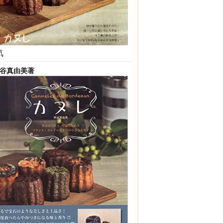
気
カヌレ可露麗
谷真由美
著
東書院
ランスの郷土菓子の本
本語
ISBN9784528021082
2016/09