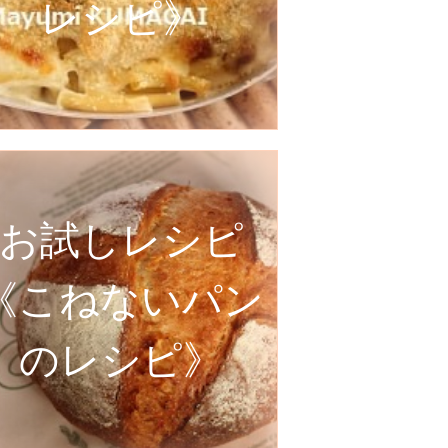
レシピ》
お試しレシピ
《こねないパン
のレシピ》