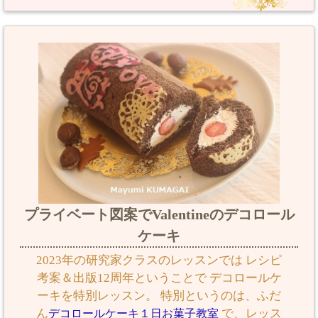
プライベート図案でValentineのデコロール
ケーキ
2023年の研究家クラスのレッスンでは レシピ
考案＆出版12周年ということで デコロールケ
ーキを特別レッスン。 特別というのは、ふだ
ん
で、レッス
デコロールケーキ１日お菓子教室