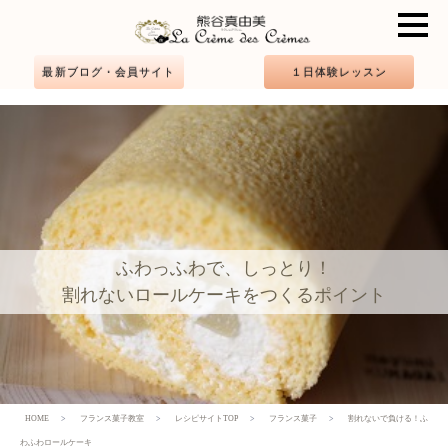
最新ブログ・会員サイト
１日体験レッスン
ふわっふわで、しっとり！
割れないロールケーキをつくるポイント
HOME
フランス菓子教室
レシピサイトTOP
フランス菓子
割れないで負ける！ふ
わふわロールケーキ