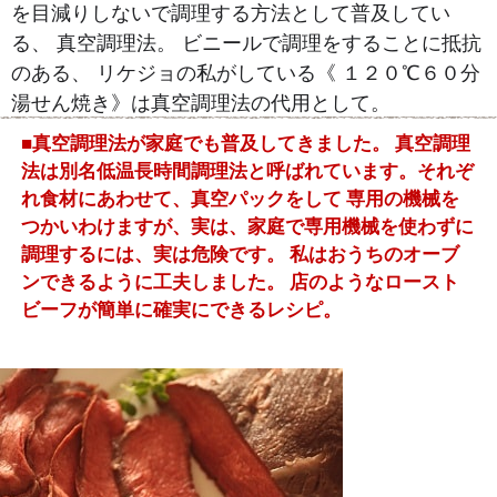
を目減りしないで調理する方法として普及してい
る、 真空調理法。 ビニールで調理をすることに抵抗
のある、 リケジョの私がしている《 １２０℃６０分
湯せん焼き》は真空調理法の代用として。
■
真空調理法が家庭でも普及してきました。 真空調理
法は別名低温長時間調理法と呼ばれています。それぞ
れ食材にあわせて、真空パックをして 専用の機械を
つかいわけますが、実は、家庭で専用機械を使わずに
調理するには、実は危険です。 私はおうちのオーブ
ンできるように工夫しました。 店のようなロースト
ビーフが簡単に確実にできるレシピ。