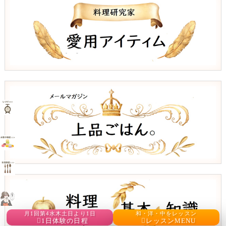
月1回第4水木土日より1日
和・洋・中をレッスン
1日体験の日程
レッスンMENU