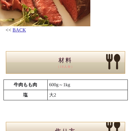
<<
BACK
材料
（10人分）
牛肉もも肉
600g～1kg
塩
大2
作り方