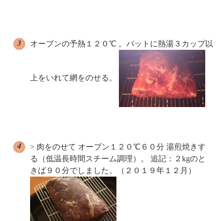
オーブンの予熱１２０℃ 。バットに熱湯３カップ以
上をいれて網をのせる。
> 肉をのせて オーブン１２０℃６０分 湯煎焼きす
る（低温長時間スチーム調理）。 追記：２kgのと
きば９０分でしました。（２０１９年１２月）