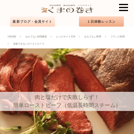
最新ブログ・会員サイト
１日体験レッスン
HOME
おもてなし料理教室
レシピサイトTOP
おもてなし料理
フランス料理
失敗できないローストビーフ
肉と塩だけで失敗しらず！
簡単ローストビーフ（低温長時間スチーム）