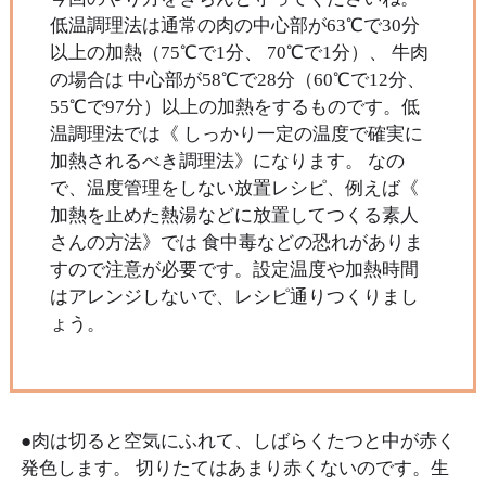
低温調理法は通常の肉の中心部が63℃で30分
以上の加熱（75℃で1分、 70℃で1分）、 牛肉
の場合は 中心部が58℃で28分（60℃で12分、
55℃で97分）以上の加熱をするものです。低
温調理法では《 しっかり一定の温度で確実に
加熱されるべき調理法》になります。 なの
で、温度管理をしない放置レシピ、例えば《
加熱を止めた熱湯などに放置してつくる素人
さんの方法》では 食中毒などの恐れがありま
すので注意が必要です。設定温度や加熱時間
はアレンジしないで、レシピ通りつくりまし
ょう。
●肉は切ると空気にふれて、しばらくたつと中が赤く
発色します。 切りたてはあまり赤くないのです。生