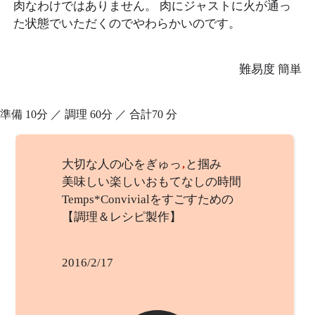
肉なわけではありません。 肉にジャストに火が通っ
た状態でいただくのでやわらかいのです。
難易度
簡単
準備
10分
／
調理
60分
／
合計
70 分
大切な人の心をぎゅっ
と掴み
美味しい楽しいおもてなしの時間
Temps*Convivialをすごすための
【調理＆レシピ製作】
2016/2/17