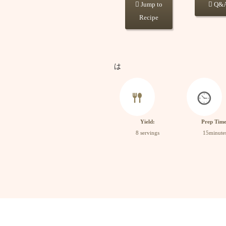
Jump to
Q&
Recipe
は
Yield:
Prep Time
8 servings
15minute