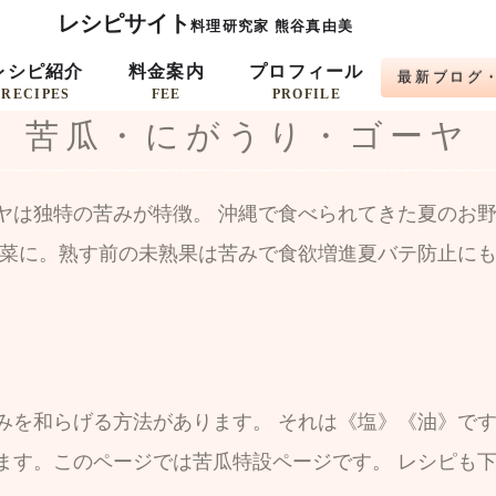
レシピサイト
料理研究家 熊谷真由美
レシピ紹介
料金案内
プロフィール
最新ブログ
RECIPES
FEE
PROFILE
苦瓜・にがうり・ゴーヤ
ヤは独特の苦みが特徴。 沖縄で食べられてきた夏のお
野菜に。熟す前の未熟果は苦みで食欲増進夏バテ防止にも
みを和らげる方法があります。 それは《塩》《油》で
ます。このページでは苦瓜特設ページです。 レシピも