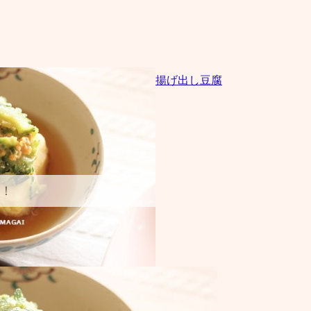
揚げ出し豆腐
！