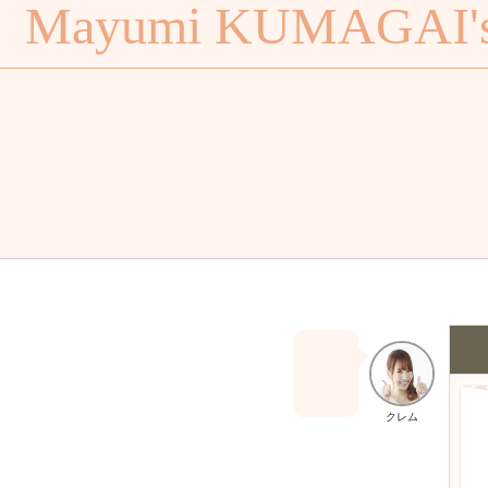
Mayumi KUMAGAI's 
クレム