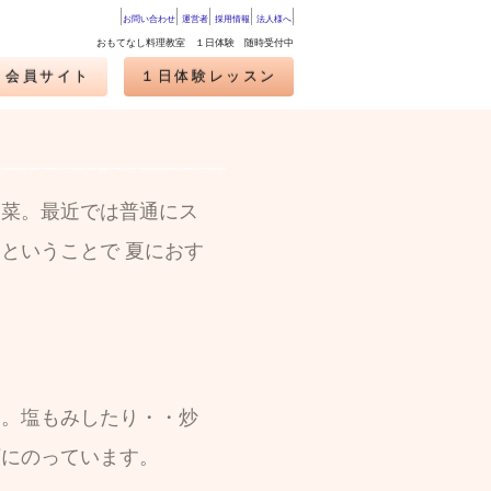
お問い合わせ
運営者
採用情報
法人様へ
おもてなし料理教室 １日体験 随時受付中
・会員サイト
１日体験レッスン
野菜。最近では普通にス
ということで 夏におす
す。塩もみしたり・・炒
下にのっています。