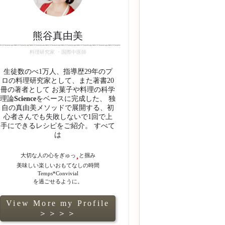
熊谷真由美
料理研究家 ・国際中医師
生徒数のべ1万人、指導歴29年のプ
ロの料理研究家として、また著書20
冊の著者として お菓子や料理の科学
理論
Science
をベースに完成した、 独
自の真由美メソッドで展開する、初
心者さんでも失敗しないで1回で上
手にできるレシピをご紹介。 すべて
は
大切な人の心をぎゅっ
と掴み
美味しい楽しいおもてなしの時間
Temps*Convivial
を過ごせるように。
View More my Profile
＞＞＞＞