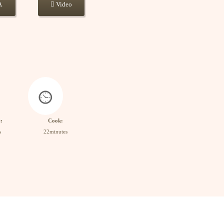
A
Video
:
Cook:
s
22minutes